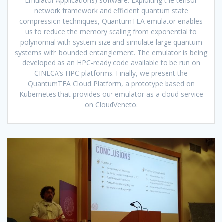
Emulator Applications) software. Exploiting the tensor
network framework and efficient quantum state
compression techniques, QuantumTEA emulator enables
us to reduce the memory scaling from exponential to
polynomial with system size and simulate large quantum
systems with bounded entanglement. The emulator is being
developed as an HPC-ready code available to be run on
CINECA’s HPC platforms. Finally, we present the
QuantumTEA Cloud Platform, a prototype based on
Kubernetes that provides our emulator as a cloud service
on CloudVeneto.