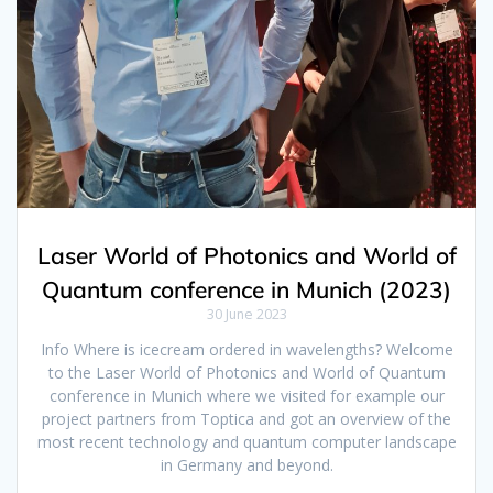
Laser World of Photonics and World of
Quantum conference in Munich (2023)
30 June 2023
Info Where is icecream ordered in wavelengths? Welcome
to the Laser World of Photonics and World of Quantum
conference in Munich where we visited for example our
project partners from Toptica and got an overview of the
most recent technology and quantum computer landscape
in Germany and beyond.