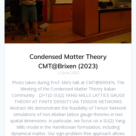
Condensed Matter Theory
CMT@Brixen (2023)
12 June 2023
Photo taken during Prof. Silvi’s talk at CMT@BRIXEN, The
Meeting of the Condensed Matter Theory Italian
Community. (2+1)D SU(2) YANG-MILLS LATTICE GAUGE
THEORY AT FINITE DENSITY VIA TENSOR NETWORKS
Abstract We demonstrate the feasibility of Tensor Network
simulations of non-Abelian lattice gauge theories in two
spatial dimensions. In particular, we focus on a SU(2) Yang-
Mills model in the Hamiltonian formulation, including
dynamical matter. Our sign-problem-free approach allows