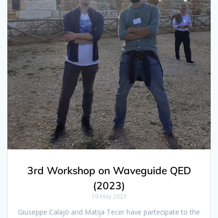
3rd Workshop on Waveguide QED
(2023)
19 May 2023
Giuseppe Calajò and Matija Tecer have partecipate to the