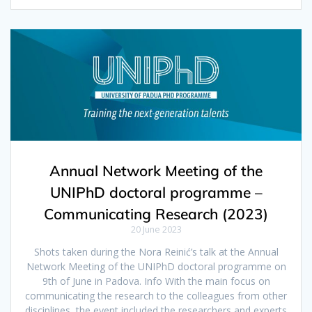
Annual Network Meeting of the
UNIPhD doctoral programme –
Communicating Research (2023)
20 June 2023
Shots taken during the Nora Reinić’s talk at the Annual
Network Meeting of the UNIPhD doctoral programme on
9th of June in Padova. Info With the main focus on
communicating the research to the colleagues from other
disciplines, the event included the researchers and experts