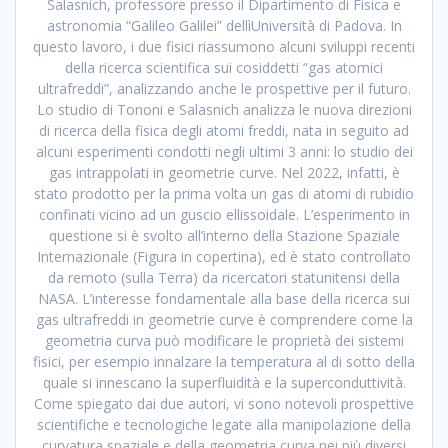
Salasnich, professore presso il Dipartimento di Fisica e
astronomia “Galileo Galilei” dellìUniversità di Padova. In
questo lavoro, i due fisici riassumono alcuni sviluppi recenti
della ricerca scientifica sui cosiddetti “gas atomici
ultrafreddi”, analizzando anche le prospettive per il futuro.
Lo studio di Tononi e Salasnich analizza le nuova direzioni
di ricerca della fisica degli atomi freddi, nata in seguito ad
alcuni esperimenti condotti negli ultimi 3 anni: lo studio dei
gas intrappolati in geometrie curve. Nel 2022, infatti, è
stato prodotto per la prima volta un gas di atomi di rubidio
confinati vicino ad un guscio ellissoidale. L’esperimento in
questione si è svolto all’interno della Stazione Spaziale
Internazionale (Figura in copertina), ed è stato controllato
da remoto (sulla Terra) da ricercatori statunitensi della
NASA. L’interesse fondamentale alla base della ricerca sui
gas ultrafreddi in geometrie curve è comprendere come la
geometria curva può modificare le proprietà dei sistemi
fisici, per esempio innalzare la temperatura al di sotto della
quale si innescano la superfluidità e la superconduttività.
Come spiegato dai due autori, vi sono notevoli prospettive
scientifiche e tecnologiche legate alla manipolazione della
curvatura spaziale e della geometria curva nei più diversi