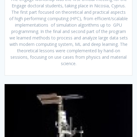
Engage doctoral students, taking place in Nicosia, Cyprus.
The first part focused on theoretical and practical aspects
of high performing computing (HPC), from efficient/scalable
implementations of simulation algorithms up to GPU
programming. In the final and second part of the program
we learned methods to process and analyze large data sets
with modern computing system, ML and deep learning. The
theoretical lessons were complemented by hand-on
sessions, focusing on use cases from physics and material
science.